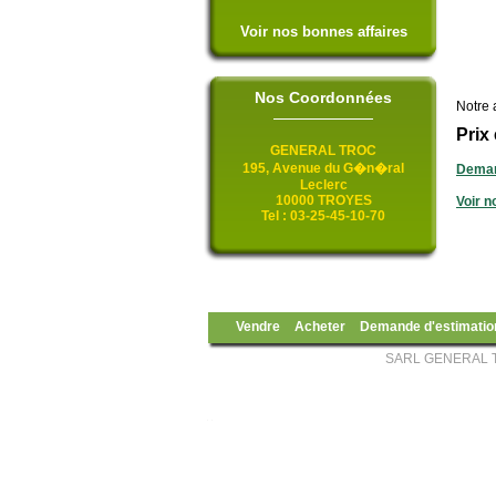
Voir nos bonnes affaires
Nos Coordonnées
Notre a
Prix
GENERAL TROC
195, Avenue du G�n�ral
Deman
Leclerc
10000 TROYES
Voir n
Tel : 03-25-45-10-70
Vendre
Acheter
Demande d'estimatio
SARL GENERAL TR