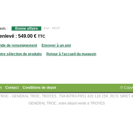
vis :
Bonne affaire
Etat : NEUF
 enlevé : 549.00 €
TTC
de de renseignement
Envoyer à un ami
otre sélection de produits
Retour à l'accueil du magasin
n
Contact
Conditions de depot
© Copy
OC - GENERAL TROC, TROYES , TVA INTRA FR51 420 128 159 , RCS: SIRET 4
GENERAL TROC, votre dépot vente à TROYES